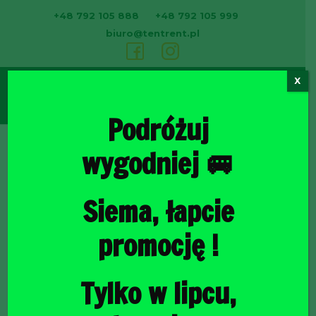
+48 792 105 888
+48 792 105 999
biuro@tentrent.pl
X
0
Podróżuj
wygodniej 🚐
Strona
Siema, łapcie
promocję !
Tylko w lipcu,