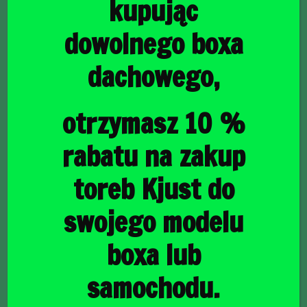
kupując
dowolnego boxa
dachowego,
główna
/
Torby do bagażnika
/ FORD B-Max 2012-2017 TORBY
DO BAGAŻNIKA 3 SZT
FORD B-Max 2012-
otrzymasz 10 %
2017 TORBY DO
rabatu na zakup
BAGAŻNIKA 3 SZT
toreb Kjust do
swojego modelu
780,00
zł
boxa lub
samochodu.
raty
22,62
PLN
od